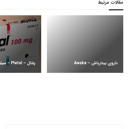
مقالات مرتبط
داروی بیدارباش – Awake
پلتال – Pletal – سیلوستازول