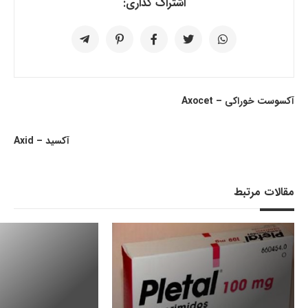
اشتراک گذاری:
آکسوست خوراکی – Axocet
آکسید – Axid
مقالات مرتبط