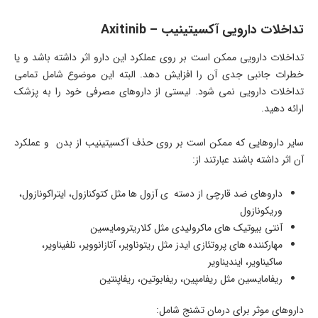
تداخلات دارویی آکسیتینیب –
Axitinib
تداخلات دارویی ممکن است بر روی عملکرد این دارو اثر داشته باشد و یا
خطرات جانبی جدی آن را افزایش دهد. البته این موضوع شامل تمامی
تداخلات دارویی نمی شود. لیستی از داروهای مصرفی خود را به پزشک
ارائه دهید.
سایر داروهایی که ممکن است بر روی حذف آکسیتینیب از بدن و عملکرد
آن اثر داشته باشند عبارتند از:
داروهای ضد قارچی از دسته ی آزول ها مثل کتوکنازول، ایتراکونازول،
وریکونازول
آنتی بیوتیک های ماکرولیدی مثل کلاریترومایسین
مهارکننده های پروتئازی ایدز مثل ریتوناویر، آتازانوویر، نلفیناویر،
ساکیناویر، ایندیناویر
ریفامایسین مثل ریفامپین، ریفابوتین، ریفاپنتین
داروهای موثر برای درمان تشنج شامل: