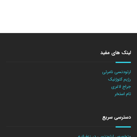
لینک های مفید
ارتودنسی نامرئی
رژیم کتوژنیک
جراح لاغری
تام استخر
دسترسی سریع
متخصص ارتودنسی در زعفرانیه