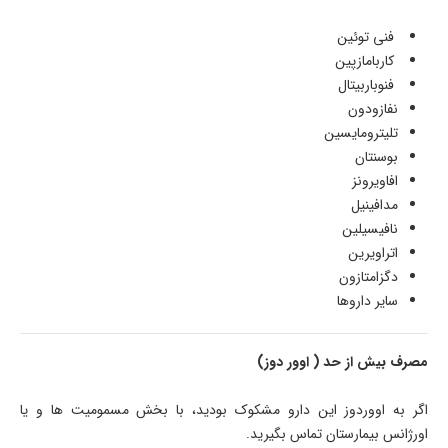
فنی توئین
کاربامازپین
فنوباربیتال
نفازودون
تلیترومایسین
بوسنتان
افاویرونز
مدافینیل
نافیسیلین
اتراویرین
دگزامتازون
سایر داروها
مصرف بیش از حد ( اوور دوز)
اگر به اووردوز این دارو مشکوک بودید، با بخش مسمومیت ها و یا
اورژانس بیمارستان تماس بگیرید.