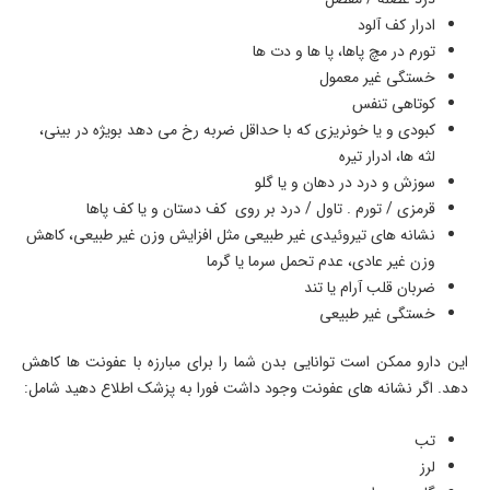
ادرار کف آلود
تورم در مچ پاها، پا ها و دت ها
خستگی غیر معمول
کوتاهی تنفس
کبودی و یا خونریزی که با حداقل ضربه رخ می دهد بویژه در بینی،
لثه ها، ادرار تیره
سوزش و درد در دهان و یا گلو
قرمزی / تورم . تاول / درد بر روی کف دستان و یا کف پاها
نشانه های تیروئیدی غیر طبیعی مثل افزایش وزن غیر طبیعی، کاهش
وزن غیر عادی، عدم تحمل سرما یا گرما
ضربان قلب آرام یا تند
خستگی غیر طبیعی
این دارو ممکن است توانایی بدن شما را برای مبارزه با عفونت ها کاهش
دهد. اگر نشانه های عفونت وجود داشت فورا به پزشک اطلاع دهید شامل:
تب
لرز