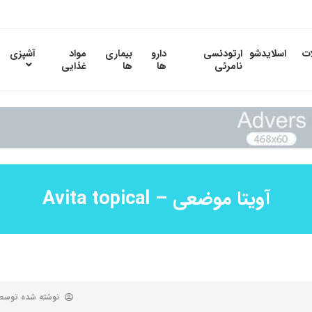
ات
اسلایدشو
ارتودنسی
دارو
بیماری
مواد
آشپزی
نامرئی
ها
ها
غذایی
آویتا موضعی – Avita topical
نوشته شده توس