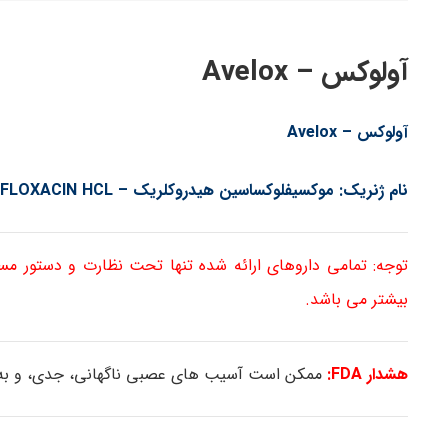
آولوکس – Avelox
آولوکس – Avelox
نام ژنریک: موکسیفلوکساسین هیدروکلریک – MOXIFLOXACIN HCL
توجه: تمامی داروهای ارائه شده تنها تحت نظارت و دستور م
بیشتر می باشد.
هشدار FDA:
ممکن است آسیب های عصبی ناگهانی، جدی، و به ط