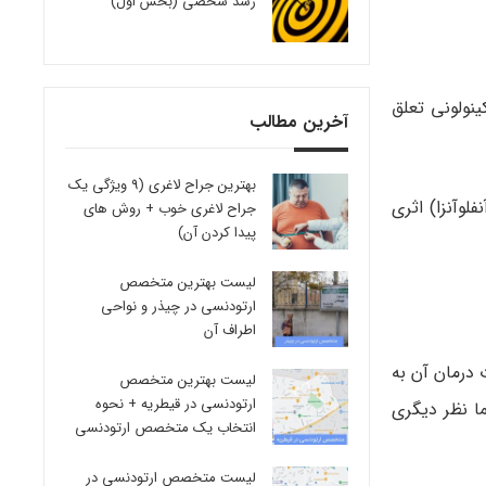
رشد شخصی (بخش اول)
ینولونی تعلق
آخرین مطالب
بهترین جراح لاغری (9 ویژگی یک
لوآنزا) اثری
جراح لاغری خوب + روش های
پیدا کردن آن)
لیست بهترین متخصص
ارتودنسی در چیذر و نواحی
اطراف آن
 درمان آن به
لیست بهترین متخصص
ارتودنسی در قیطریه + نحوه
ا نظر دیگری
انتخاب یک متخصص ارتودنسی
لیست متخصص ارتودنسی در