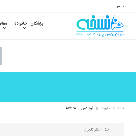
تماس
پزشکان
خانواده
مقال
خانه
داروها
آولوکس – Avelox
0 نظر کاربران