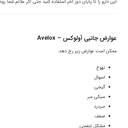
این دارو را تا پایان دوز آخر استفاده کنید حتی اگر علائم شما ز
عوارض جانبی آولوکس – Avelox
ممکن است عوارض زیر رخ دهد:
تهوع
اسهال
گیجی
سبکی سر
سردرد
ضعف
مشکل تنفسی