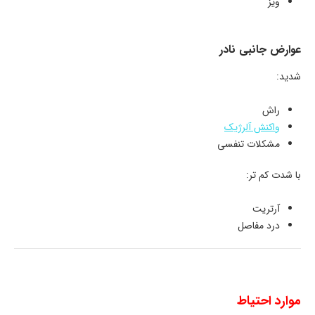
ویز
عوارض جانبی نادر
شدید:
راش
واکنش آلرژیک
مشکلات تنفسی
با شدت کم تر:
آرتریت
درد مفاصل
موارد احتیاط