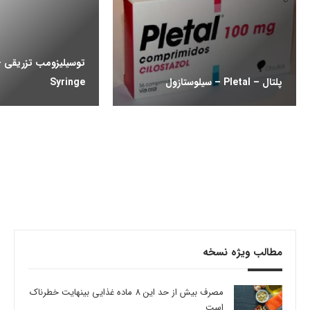
پلتال – Pletal – سیلوستازول
Syringe
مطالب ویژه نسخه
مصرف بیش از حد این 8 ماده غذایی بینهایت خطرناک
است