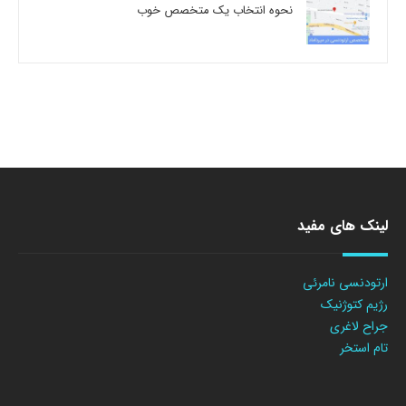
نحوه انتخاب یک متخصص خوب
لینک های مفید
ارتودنسی نامرئی
رژیم کتوژنیک
جراح لاغری
تام استخر