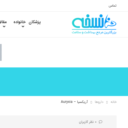
تماس
پزشکان
خانواده
مقال
خانه
داروها
آریکسیا – Auryxia
0 نظر کاربران