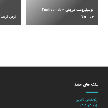
توسیلیزومب تزریقی – Tocilizumab
Syringe
قرص ترینتال –  Tablet
لینک های مفید
ارتودنسی نامرئی
رژیم کتوژنیک