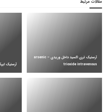
مقالات مرتبط
آرسنیک تری اکسید داخل وریدی – arsenic
trioxide intravenous
آرسنیک ایپکاک – ecac