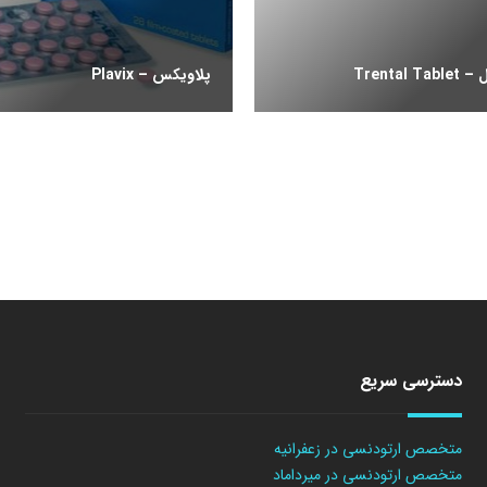
Trental
پلاویکس – Plavix
دسترسی سریع
متخصص ارتودنسی در زعفرانیه
متخصص ارتودنسی در میرداماد