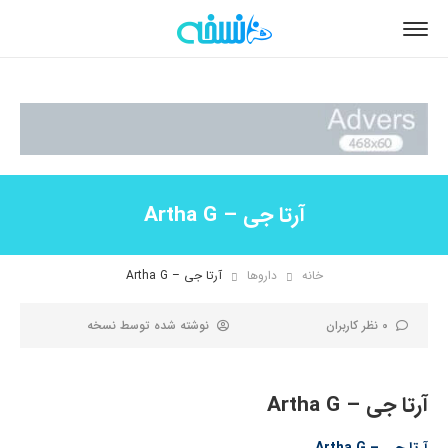
آرتا جی – Artha G
خانه
داروها
آرتا جی – Artha G
0 نظر کاربران
نوشته شده توسط
نسخه
آرتا جی – Artha G