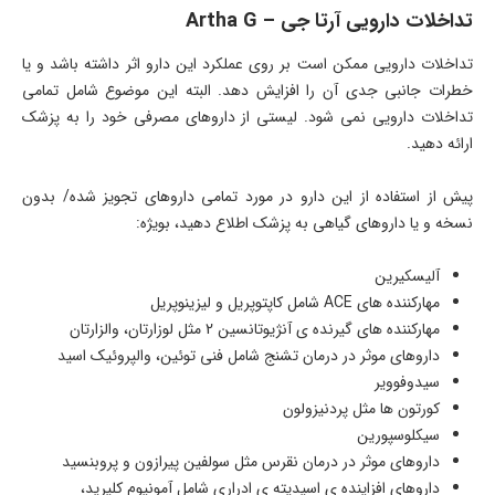
تداخلات دارویی آرتا جی – Artha G
تداخلات دارویی ممکن است بر روی عملکرد این دارو اثر داشته باشد و یا
خطرات جانبی جدی آن را افزایش دهد. البته این موضوع شامل تمامی
تداخلات دارویی نمی شود. لیستی از داروهای مصرفی خود را به پزشک
ارائه دهید.
پیش از استفاده از این دارو در مورد تمامی داروهای تجویز شده/ بدون
نسخه و یا داروهای گیاهی به پزشک اطلاع دهید، بویژه:
آلیسکیرین
مهارکننده های
ACE
شامل کاپتوپریل و لیزینوپریل
مهارکننده های گیرنده ی آنژیوتانسین 2 مثل لوزارتان، والزارتان
داروهای موثر در درمان تشنج شامل فنی توئین، والپروئیک اسید
سیدوفوویر
کورتون ها مثل پردنیزولون
سیکلوسپورین
داروهای موثر در درمان نقرس مثل سولفین پیرازون و پروبنسید
داروهای افزاینده ی اسیدیته ی ادراری شامل آمونیوم کلیرید،