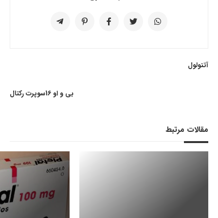
آتنولول
بی و او 16سوپرت رکتال
مقالات مرتبط