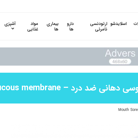
ات
اسلایدشو
ارتودنسی
دارو
بیماری
مواد
آشپزی
نامرئی
ها
ها
غذایی
د درد – Mouth Sore mucous membrane