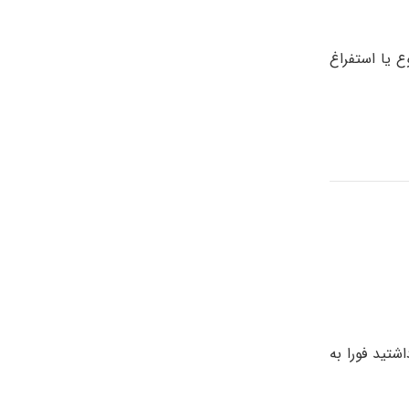
سردرد، راش، تورم، تهوع یا استفراغ
تید فورا به