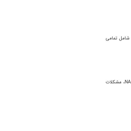
 شامل تمامی
اختلالات خونی خاص مثل کمبود G6PD، کمبود یا نقص پیروات کیناز، بیماری هموگلوبین M، نقص NADH-methemoglobin reductase، مشکلات