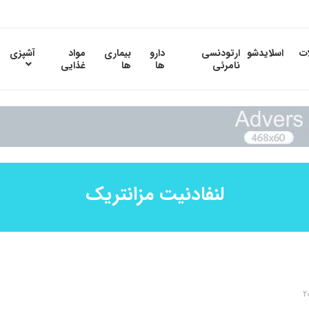
ات
اسلایدشو
ارتودنسی
دارو
بیماری
مواد
آشپزی
نامرئی
ها
ها
غذایی
لنفادنیت مزانتریک