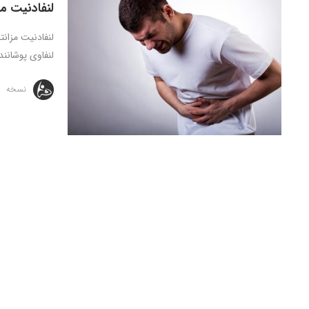
لنفادنیت م
لنفاوی پوشانند
نسخه