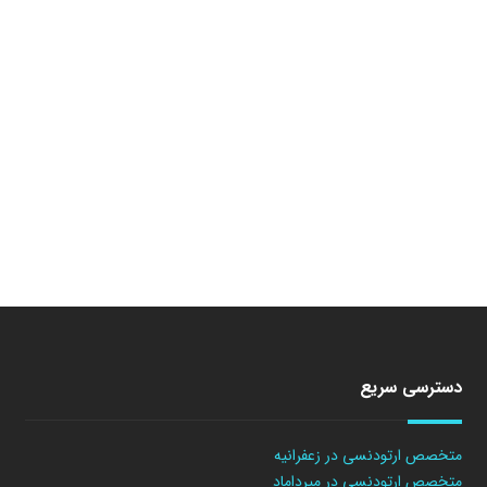
دسترسی سریع
متخصص ارتودنسی در زعفرانیه
متخصص ارتودنسی در میرداماد