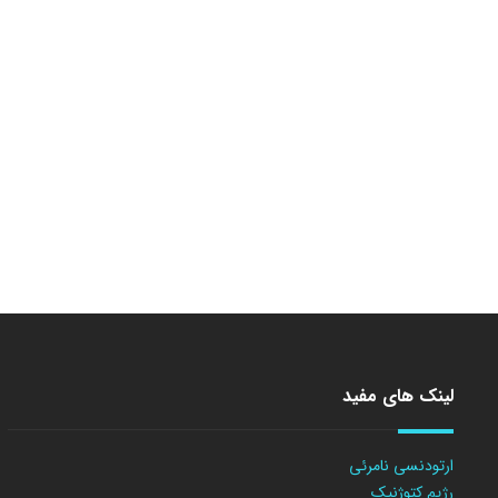
لینک های مفید
ارتودنسی نامرئی
رژیم کتوژنیک