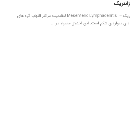
زانتریک
لنفادنیت مزانتریک – Mesenteric Lymphadenitis لنفادنیت مزانتر التهاب گره های
ه ی دیواره ی شکم است. این اختلال معمولا در ...