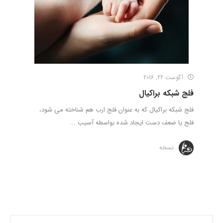
آگوست 22, 2016
فلج شبکه براکیال
فلج شبکه براکیال که به عنوان فلج ارب هم شناخته می شود،
فلج یا ضعف دست ایجاد شده بواسطه آسیب ...
نسخه