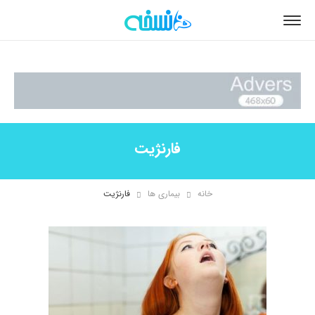
فارنژیت
خانه
بیماری ها
فارنژیت