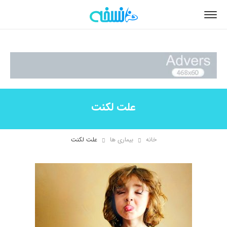
علت لکنت
خانه
بیماری ها
علت لکنت