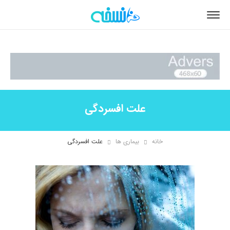
علت افسردگی
خانه
بیماری ها
علت افسردگی