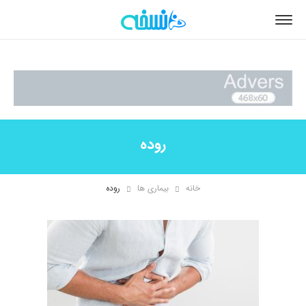
روده
خانه
بیماری ها
روده