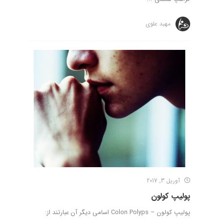
مهبد علوی
آوریل 3, 2017
پولیپ کولون
پولیپ کولون – Colon Polyps اسامی دیگر آن عبارتند از: