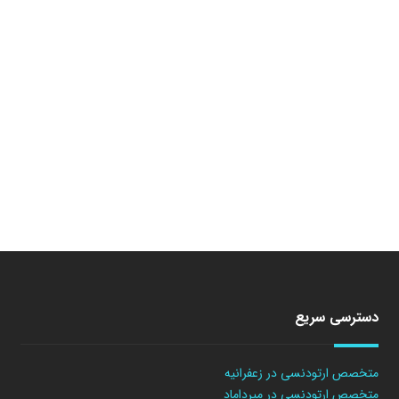
دسترسی سریع
متخصص ارتودنسی در زعفرانیه
متخصص ارتودنسی در میرداماد