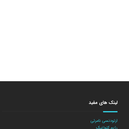
لینک های مفید
ارتودنسی نامرئی
رژیم کتوژنیک