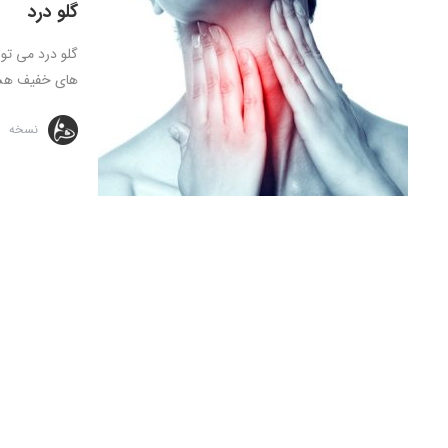
گلو درد
گلو درد می توا
های خفیف هست
نسخه