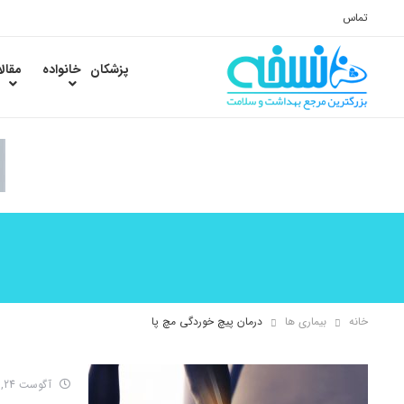
تماس
پزشکان
خانواده
مقال
خانه
بیماری ها
درمان پیچ خوردگی مچ پا
آگوست 24, 2016