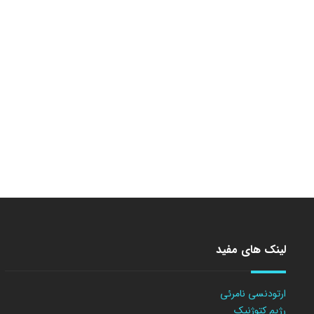
لینک های مفید
ارتودنسی نامرئی
رژیم کتوژنیک