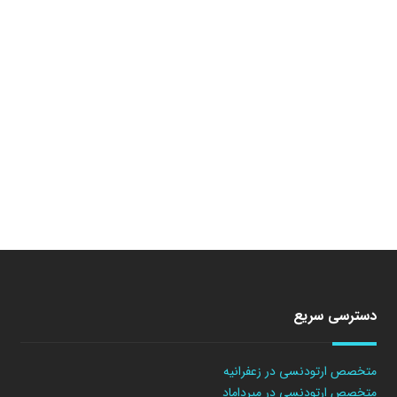
دسترسی سریع
متخصص ارتودنسی در زعفرانیه
متخصص ارتودنسی در میرداماد