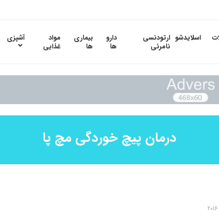
ات
اسلایدشو
ارتودنسی
دارو
بیماری
مواد
آشپزی
نامرئی
ها
ها
غذایی
درمان پیچ خوردگی مچ پا