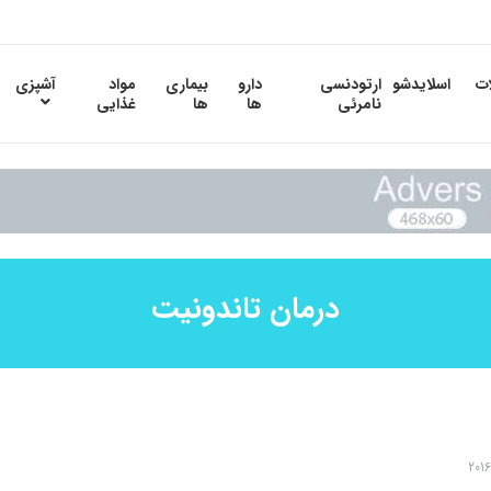
ات
اسلایدشو
ارتودنسی
دارو
بیماری
مواد
آشپزی
نامرئی
ها
ها
غذایی
درمان تاندونیت