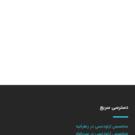
دسترسی سریع
متخصص ارتودنسی در زعفرانیه
متخصص ارتودنسی در میرداماد