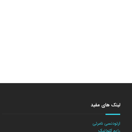
لینک های مفید
ارتودنسی نامرئی
رژیم کتوژنیک