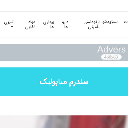
ات
اسلایدشو
ارتودنسی
دارو
بیماری
مواد
آشپزی
نامرئی
ها
ها
غذایی
سندرم متابولیک