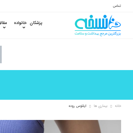
تماس
پزشکان
خانواده
مقال
خانه
بیماری ها
ایلئوس روده