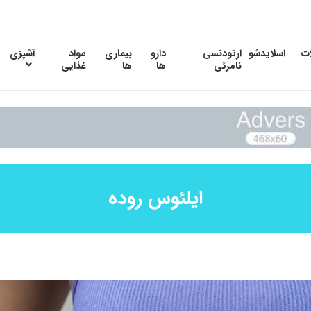
ات
اسلایدشو
ارتودنسی
دارو
بیماری
مواد
آشپزی
نامرئی
ها
ها
غذایی
ایلئوس روده