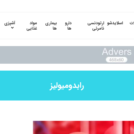
ات
اسلایدشو
ارتودنسی
دارو
بیماری
مواد
آشپزی
نامرئی
ها
ها
غذایی
رابدومیولیز