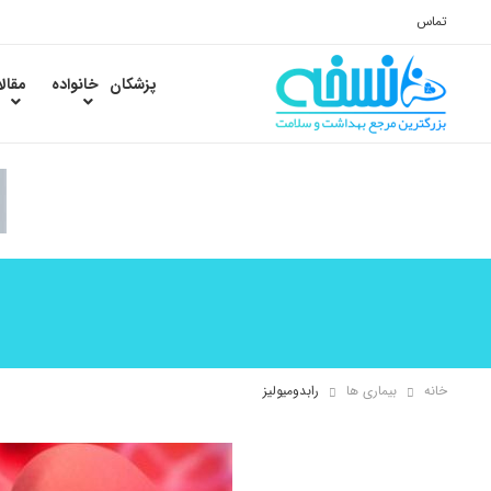
تماس
پزشکان
خانواده
مقال
خانه
بیماری ها
رابدومیولیز