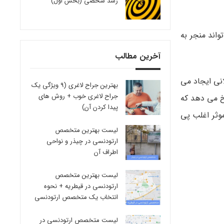
رشد شخصی (بخش اول)
واند منجر به
آخرین مطالب
نی ایجاد می
بهترین جراح لاغری (9 ویژگی یک
جراح لاغری خوب + روش های
خ می دهد که
پیدا کردن آن)
موثر اغلب پی
لیست بهترین متخصص
ارتودنسی در چیذر و نواحی
اطراف آن
لیست بهترین متخصص
ارتودنسی در قیطریه + نحوه
انتخاب یک متخصص ارتودنسی
لیست متخصص ارتودنسی در