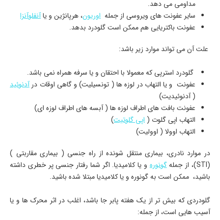
مداومی می دهد.
سایر عفونت های ویروسی از جمله
اوریون
، هرپانژین و یا
آنفلوآنزا
عفونت باکتریایی هم ممکن است گلودرد بدهد.
علت آن می تواند موارد زیر باشد:
گلودرد استرپی که معمولا با احتقان و یا سرفه همراه نمی باشد.
عفونت و یا التهاب در لوزه ها ( تونسیلیت) و گاهی اوقات در
آدنوئید
( آدنوئیدیت)
عفونت بافت های اطراف لوزه ها ( آبسه های اطراف لوزه ای)
التهاب اپی گلوت (
اپی گلوتیت
)
التهاب اوولا ( اوولیت)
در موارد نادری، بیماری منتقل شونده از راه جنسی ( بیماری مقاربتی )
(STI)، از جمله
گونوره
و یا کلامیدیا. اگر شما رفتار جنسی پر خطری داشته
باشید، ممکن است به گونوره و یا کلامیدیا مبتلا شده باشید.
گلودردی که بیش تر از یک هفته پابر جا باشد، اغلب در اثر محرک ها و یا
آسیب هایی است، از جمله: