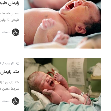
زایمان طبی
بعد از ماه ها 
طبیعی تا اولین 
نسخه
آگوست 9, 2016
متد زایمان
متد زایمان : ز
شرایط معین ضر
نسخه