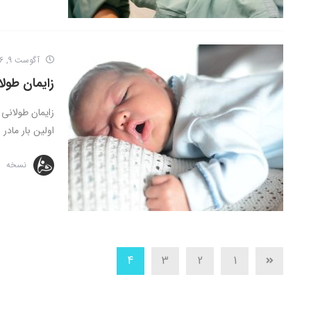
آگوست 9, 2016
زایمان طول
زایمان طولانی
اولین بار مادر .
نسخه
4
3
2
1