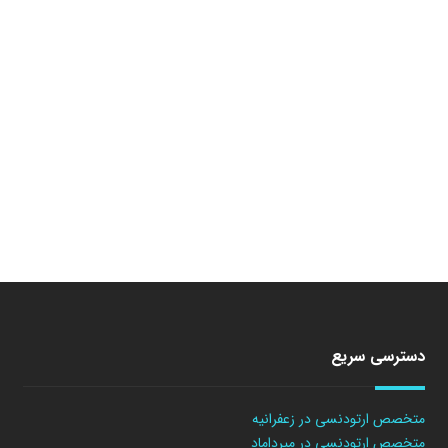
دسترسی سریع
متخصص ارتودنسی در زعفرانیه
متخصص ارتودنسی در میرداماد