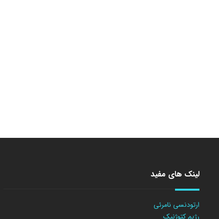
لینک های مفید
ارتودنسی نامرئی
رژیم کتوژنیک