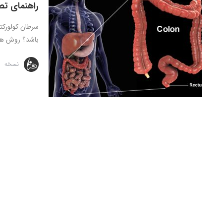
راهنمای تص
سرطان کولورکت
باشد؟ روش های
نسخه