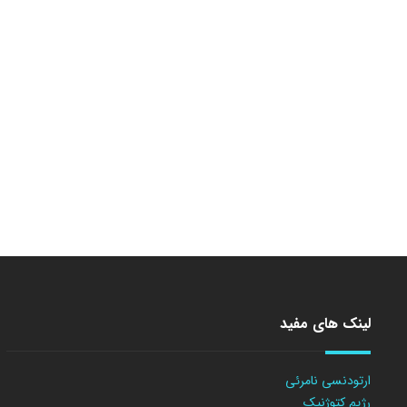
لینک های مفید
ارتودنسی نامرئی
رژیم کتوژنیک