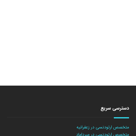
دسترسی سریع
متخصص ارتودنسی در زعفرانیه
متخصص ارتودنسی در میرداماد