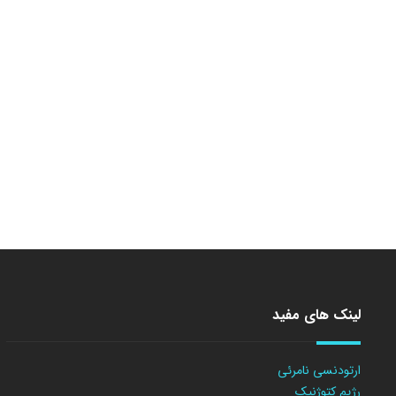
لینک های مفید
ارتودنسی نامرئی
رژیم کتوژنیک