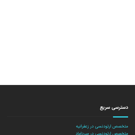
دسترسی سریع
متخصص ارتودنسی در زعفرانیه
متخصص ارتودنسی در میرداماد