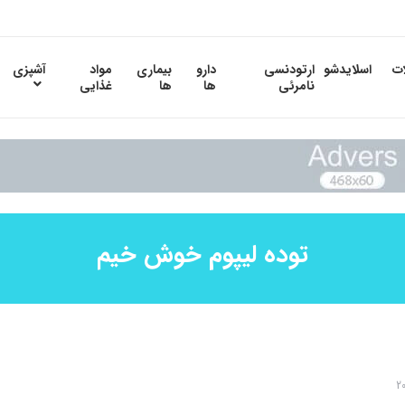
ات
اسلایدشو
ارتودنسی
دارو
بیماری
مواد
آشپزی
نامرئی
ها
ها
غذایی
توده لیپوم خوش خیم