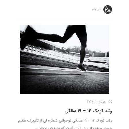
نسخه
جولای 1, 2017
رشد کودک 12 – 19 سالگی
رشد کودک 12 – 19 سالگی نوجوانی گستره اي از تغييرات عظيم
جسمي، هيجاني و رواني است كه وسعت بهنجار ...