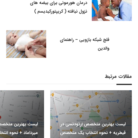
درمان هورمونی برای بیضه های
نزول نیافته ( کریپتورکیدیسم )
فلج شبکه بازویی – راهنمای
والدین
مقالات مرتبط
لیست بهترین متخصص ارتودنسی در
لیست بهترین متخصص
قیطریه + نحوه انتخاب یک متخصص
میرداماد + نحوه ان