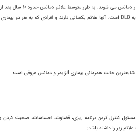
افراد مبتلا به بیماری پارکینسون در 50 تا 80 درصد مواقع این دچار د
بیماری پارکینسون خود را نشان می­ دهند. این نوع خیلی شبیه به DLB است. آن­ها علائم یکسانی دارند و افرادی که به ه
یع­ترین حالت هم­زمانی بیماری آلزایمر و دمانس عروقی است.
مناطقی ار مغزش که مسئول کنترل کردن برنامه ­ریزی، قضاوت، احساسات، صحبت کر