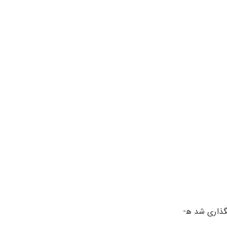
لوئی بادی رسوبات پروتئین هستند که به صورت میکروسکوپی در مغز بعضی از افراد یافت می ­­شوند. آن­ها به نام کاشف این اجسام نام­گذاری شد ه­