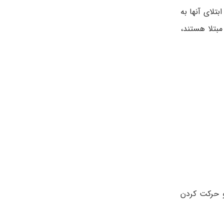
مانس می­ شوند. به طور متوسط علائم دمانس حدود 10 سال بعد از ابتلای آن­ها به
ر دو بیماری مبتلا هستند،
دن و حرکت کردن