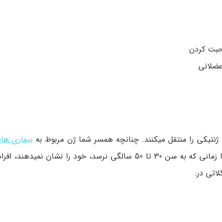
حبت کردن
عضلانی
تیکی را منتقل می­کنند. چنانچه همسر شما ژن مربوط به
بیماری­ هان
موقع تولد از والدین خود به ارث برده باشد، علائم این بیماری تا زمانی که به سن 30 تا 50 سالگی نرسد، خود را 
اتی در: