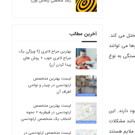
رشد شخصی (بخش اول)
آخرین مطالب
تل می­ کند.
 می­ توانند
بهترین جراح لاغری (9 ویژگی یک
ستگی به نوع
جراح لاغری خوب + روش های
پیدا کردن آن)
لیست بهترین متخصص
ارتودنسی در چیذر و نواحی
اطراف آن
لیست بهترین متخصص
 وجود دارند. این
ارتودنسی در قیطریه + نحوه
انتخاب یک متخصص ارتودنسی
مانند مشکلات
ا ملایم هستند
لیست متخصص ارتودنسی در