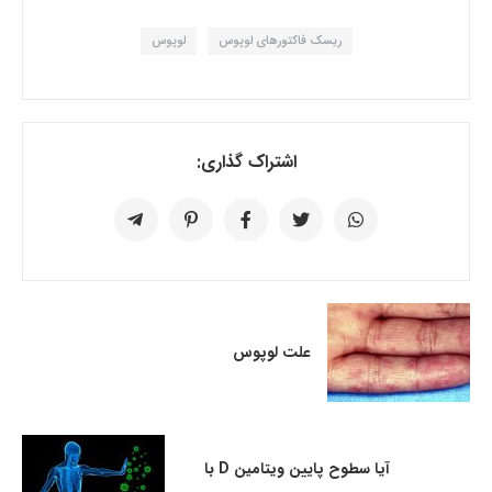
ریسک فاکتورهای لوپوس
لوپوس
اشتراک گذاری:
علت لوپوس
آیا سطوح پایین ویتامین D با