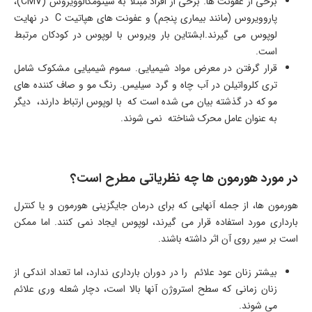
برخی از عفونت ها. برخی از افراد مبتلا به سیتومگالوویروس (CMV)،
پاروویروس (مانند بیماری پنجم) و عفونت های هپاتیت C در نهایت
لوپوس می گیرند.ابشتاین بار ویروس با لوپوس در کودکان مرتبط
است.
قرار گرفتن در معرض مواد شیمیایی. سموم شیمیایی مشکوک شامل
تری کلرواتیلن در آب چاه و گرد سیلیس. رنگ مو و صاف کننده های
مو که در گذشته بیان می شده است که با لوپوس ارتباط دارند، دیگر
به عنوان عامل محرک شناخته نمی شوند.
در مورد هورمون ها چه نظریاتی مطرح است؟
هورمون ها، از جمله آنهایی که برای درمان جایگزینی هورمون و یا کنترل
بارداری مورد استفاده قرار می گیرند، لوپوس ایجاد نمی کنند. اما ممکن
است بر سیر روی آن اثر داشته باشند.
بیشتر زنان عود علائم را در دوران بارداری ندارد، اما تعداد اندکی از
زنان زمانی که سطح استروژن آنها بالا است، دچار شعله وری علائم
می شوند.