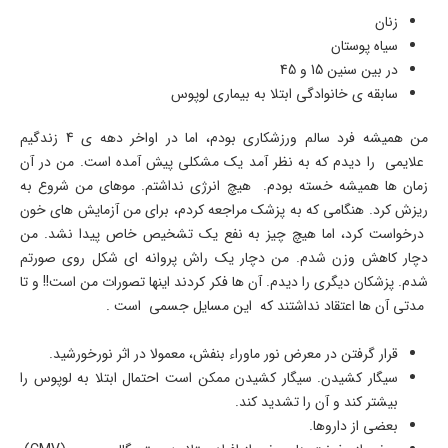
زنان
سیاه پوستان
در بین سنین 15 و 45
سابقه ی خانوادگی ابتلا به بیماری لوپوس
من همیشه فرد سالم ورزشکاری بودم، اما در اواخر دهه ی 4 زندگیم
علایمی را دیدم که به نظر آمد یک مشکلی پیش آمده است. من در آن
زمان ها همیشه خسته بودم. هیچ انرژی نداشتم. موهای من شروع به
ریزش کرد. هنگامی که به پزشک مراجعه کردم، برای من آزمایش های خون
درخواست کرد، اما هیچ چیز به نفع یک تشخیص خاص پیدا نشد. من
دچار کاهش وزن شدم. من دچار یک راش پروانه ای شکل روی صورتم
شدم. پزشکان دیگری را دیدم. آن ها فکر کردند اینها تصورات من است!! و تا
مدتی آن ها اعتقاد نداشتند که این مسایل جسمی است .
قرار گرفتن در معرض نور ماوراء بنفش، معمولا در اثر نورخورشید.
سیگار کشیدن. سیگار کشیدن ممکن است احتمال ابتلا به لوپوس را
بیشتر کند و آن را تشدید کند.
بعضی از داروها.