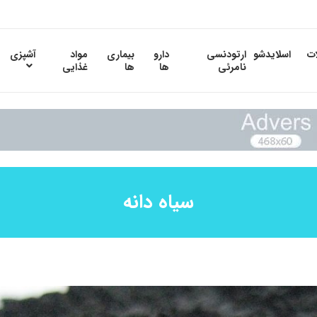
ات
اسلایدشو
ارتودنسی
دارو
بیماری
مواد
آشپزی
نامرئی
ها
ها
غذایی
سیاه دانه