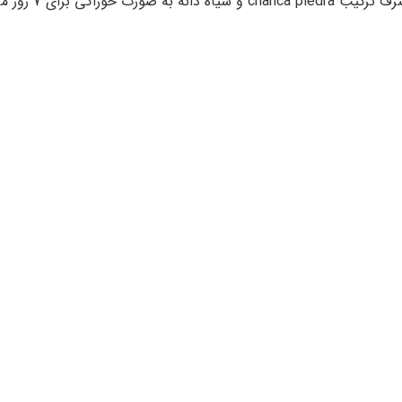
گلودرد و ورم لوزه ها: تحقیقات اولیه نش