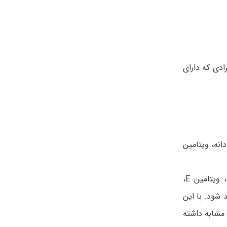
دی که دارای
نه، ویتامین
خارش و التهاب پوست (اگزما): تحقیقات اولیه نشان می دهد که مصرف خوراکی ترکیب خاصی که حاوی روغن سیاه دانه، ویتامین E،
 شود. با این
ماری های مشابه داشته