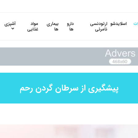
ات
اسلایدشو
ارتودنسی
دارو
بیماری
مواد
آشپزی
نامرئی
ها
ها
غذایی
پیشگیری از سرطان گردن رحم