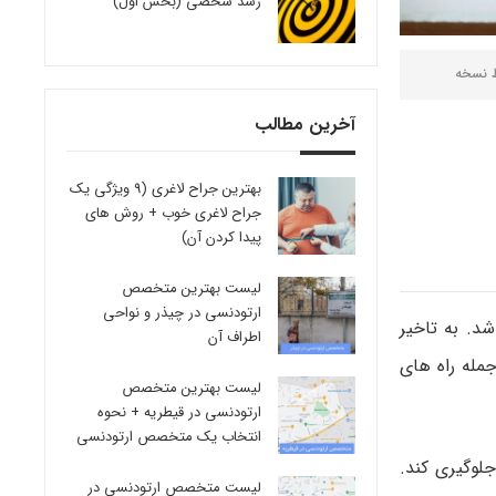
رشد شخصی (بخش اول)
ط
نسخه
آخرین مطالب
بهترین جراح لاغری (9 ویژگی یک
جراح لاغری خوب + روش های
پیدا کردن آن)
لیست بهترین متخصص
ارتودنسی در چیذر و نواحی
ی باشد. به تاخیر
اطراف آن
مله راه های
لیست بهترین متخصص
ارتودنسی در قیطریه + نحوه
انتخاب یک متخصص ارتودنسی
جلوگیری کند.
لیست متخصص ارتودنسی در