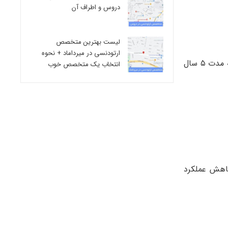
دروس و اطراف آن
لیست بهترین متخصص
ارتودنسی در میرداماد + نحوه
واکسن Gardasil از ابتلا به ویروس HPV که عامل ۷۰ درصد موارد سرطان های گردن رحم و ۹۰ درصد تب خال های تناسلی است به مدت ۵ سال
انتخاب یک متخصص خوب
کاهش عملکرد