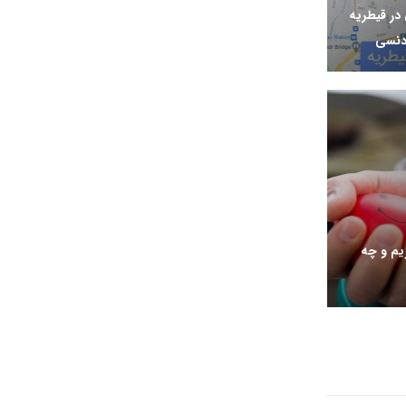
ر قیطریه
دنسی
یم و چه