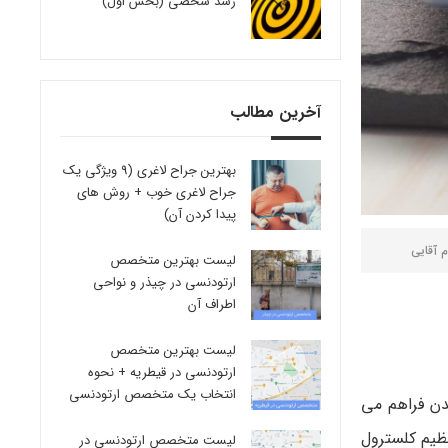
رشد شخصی (بخش اول)
آخرین مطالب
بهترین جراح لاغری (9 ویژگی یک
جراح لاغری خوب + روش های
پیدا کردن آن)
م آقایی
لیست بهترین متخصص
ارتودنسی در چیذر و نواحی
اطراف آن
لیست بهترین متخصص
ارتودنسی در قیطریه + نحوه
انتخاب یک متخصص ارتودنسی
دن فراهم می
 سالم موجود در آن در تنظیم کلسترول
لیست متخصص ارتودنسی در