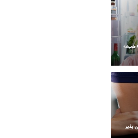
ا همیشه
 پذیر