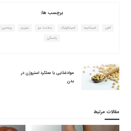
برچسب ها:
آهن
اسیدآمینه
اسیدفولیک
سلامت مو
منیزیم
ویتامین B12
یائسگی
موادغذایی با عملکرد استروژن در
بدن
مقالات مرتبط