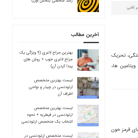
رشد شخصی (بخش اول)
م آقایی
آخرین مطالب
بهترین جراح لاغری (9 ویژگی یک
فتگی، تحریک
جراح لاغری خوب + روش های
ویتامین ها،
پیدا کردن آن)
لیست بهترین متخصص
ارتودنسی در چیذر و نواحی
اطراف آن
لیست بهترین متخصص
ارتودنسی در قیطریه + نحوه
انتخاب یک متخصص ارتودنسی
ای قرمز خون
لیست متخصص ارتودنسی در