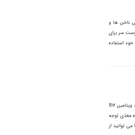
ی ناخن ها و
پوست سر برای
 خود استفاده
ویتامین B12 یک ماده مغذی مهم بوده، زیرا در حفظ طبیعی اشتها، ساخت سلول های قرمز خون و رشد مو ضروری است. از علائم کمبود ویتامین B12
ه مغذی توجه
را می توانید از