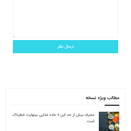
مطالب ویژه نسخه
مصرف بیش از حد این 8 ماده غذایی بینهایت خطرناک
است