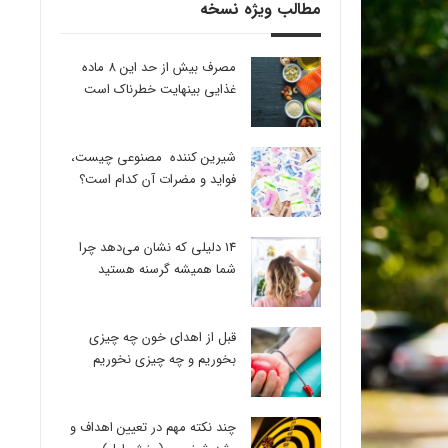
مطالب ویژه نسخه
مصرف بیش از حد این 8 ماده
غذایی بینهایت خطرناک است
شیرین کننده مصنوعی چیست،
فواید و مضرات آن کدام است؟
14 دلیلی که نشان می‌دهد چرا
شما همیشه گرسنه هستید
قبل از اهدای خون چه چیزی
بخوریم و چه چیزی نخوریم
چند نکته مهم در تعیین اهداف و