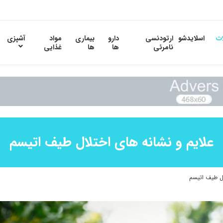
ات
اسلایدشو
ارتودنسی
دارو
بیماری
مواد
آشپزی
نامرئی
ها
ها
غذایی
علایم و نشانه های اختلال طیف اتیسم
ال طیف اتیسم