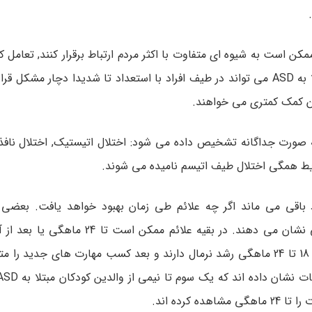
 کند اما آنها ممکن است به شیوه ای متفاوت با اکثر مردم ارتباط برقرار کنند, تعامل ک
و یاد بگیرند. یادگیری, تفکر و مهارت های حل مشکل افراد مبتلا به ASD می تواند در طیف افراد با استعداد تا شدیدا د
بلا به صورت جداگانه تشخیص داده می شود: اختلال اتیستیک, اختلال ناف
ط همگی اختلال طیف اتیسم نامیده می شوند.
ندگی فرد باقی می ماند اگر چه علائم طی زمان بهبود خواهد یافت. بعضی 
به ASD نشانه هایی از مشکلات آینده در چند ماهه اول زندگی نشان می دهند. در بق
نشود. بعضی کودکان مبتلا به ASD به نظر می رسد که تا حدود 18 تا 24 ماهگی رشد نرمال دارند و بعد کسب مهارت ها