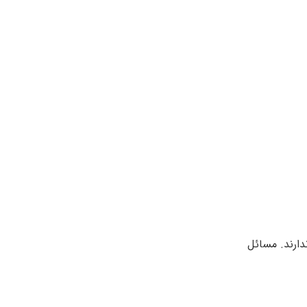
مثل خجالتبی بودن ندارند. مسائل