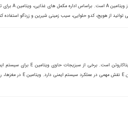
بوده که پیش ساز ویتامین A است
ی توانید از هویج، کدو حلوایی، سیب زمینی شیرین و زردآلو استفاده کن
سبزیجات سبز تیره از جمله اسفناج، کلم کیل و بروکلی حاوی بتاکاروتن است.
باشند. براساس انستیتوی ملی سلامت در ایالات متحده، ویتامین E نق