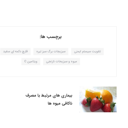
برچسب ها:
تقویت سیستم ایمنی
سبزیجات برگ سبز تیره
قارچ دکمه ای سفید
میوه و سبزیحات نارنجی
ویتامین C
بیماری های مرتبط با مصرف
ناکافی میوه ها