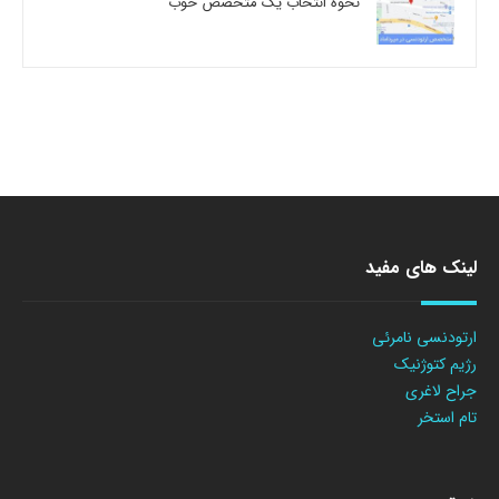
نحوه انتخاب یک متخصص خوب
لینک های مفید
ارتودنسی نامرئی
رژیم کتوژنیک
جراح لاغری
تام استخر