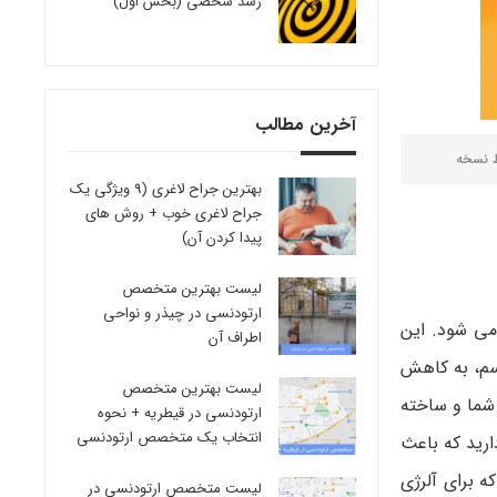
رشد شخصی (بخش اول)
آخرین مطالب
ط
نسخه
بهترین جراح لاغری (9 ویژگی یک
جراح لاغری خوب + روش های
پیدا کردن آن)
لیست بهترین متخصص
ارتودنسی در چیذر و نواحی
ی ­شود. این
اطراف آن
آسم، به کاهش
لیست بهترین متخصص
 شما و ساخته
ارتودنسی در قیطریه + نحوه
انتخاب یک متخصص ارتودنسی
رید که باعث
 برای آلرژی
لیست متخصص ارتودنسی در