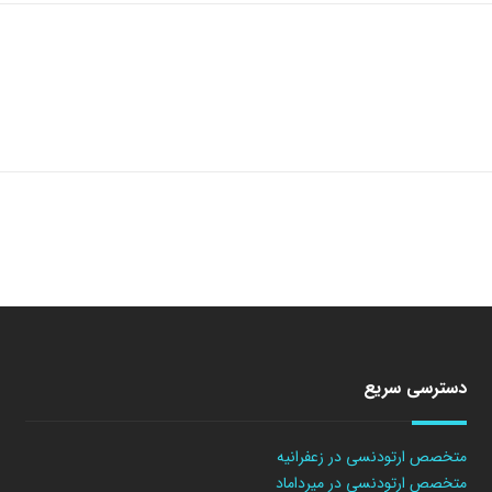
دسترسی سریع
متخصص ارتودنسی در زعفرانیه
متخصص ارتودنسی در میرداماد