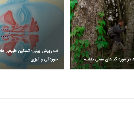
آب ریزش بینی: تسکین طبیعی علا
د در مورد گیاهان سمی بدانیم
خوردگی و آلرژی