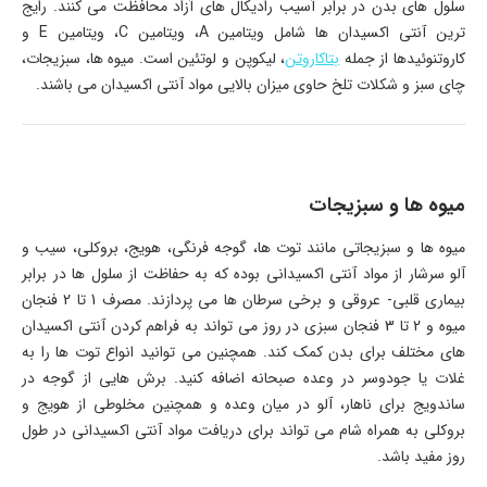
سلول های بدن در برابر آسیب رادیکال های آزاد محافظت می کنند. رایج
ترین آنتی اکسیدان ها شامل ویتامین A، ویتامین C، ویتامین E و
کاروتنوئیدها از جمله
بتاکاروتن
، لیکوپن و لوتئین است. میوه ها، سبزیجات،
چای سبز و شکلات تلخ حاوی میزان بالایی مواد آنتی اکسیدان می باشند.
میوه ها و سبزیجات
میوه ها و سبزیجاتی مانند توت ها، گوجه فرنگی، هویج، بروکلی، سیب و
آلو سرشار از مواد آنتی اکسیدانی بوده که به حفاظت از سلول ها در برابر
بیماری قلبی- عروقی و برخی سرطان ها می پردازند. مصرف 1 تا 2 فنجان
میوه و 2 تا 3 فنجان سبزی در روز می تواند به فراهم کردن آنتی اکسیدان
های مختلف برای بدن کمک کند. همچنین می توانید انواع توت ها را به
غلات یا جودوسر در وعده صبحانه اضافه کنید. برش هایی از گوجه در
ساندویج برای ناهار، آلو در میان وعده و همچنین مخلوطی از هویج و
بروکلی به همراه شام می تواند برای دریافت مواد آنتی اکسیدانی در طول
روز مفید باشد.