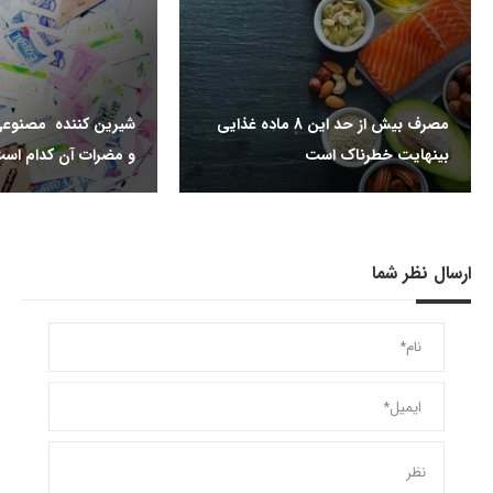
مصرف بیش از حد این 8 ماده غذایی
شیرین کننده مصنوعی
بینهایت خطرناک است
و مضرات آن کدام اس
ارسال نظر شما