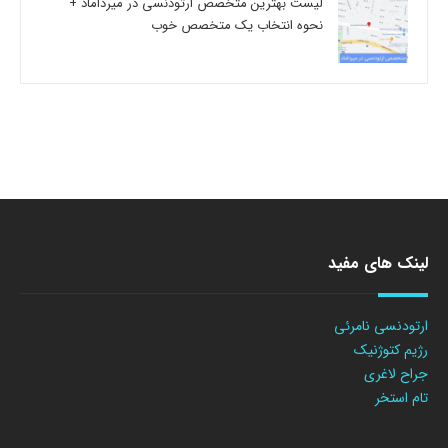
لیست بهترین متخصص ارتودنسی در میرداماد +
نحوه انتخاب یک متخصص خوب
لینک های مفید
ارتودنسی نامرئی
رژیم کتوژنیک
جراح لاغری
تام استخر