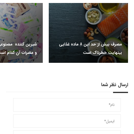
مصرف بیش از حد این 8 ماده غذایی
شیرین کننده مصنوعی
بینهایت خطرناک است
و مضرات آن کدام اس
ارسال نظر شما