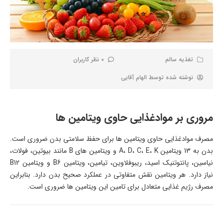
تغذیه سالم
0 نظر کاربران
نوشته شده توسط
الهام آقایی
مروری بر موادغذایی حاوی ویتامین ها
مصرف موادغذایی حاوی ویتامین ها برای حفظ سلامتی بدن ضروری است.
بدن به 13 ویتامین A، D، C، E، K و ویتامین های B مانند بیوتین، فولات،
نیاسین، پانتوتنیک اسید، ریبوفلاوین، تیامین، ویتامین B6 و ویتامین B12
نیاز دارد. هر ویتامین نقش متفاوتی در عملکرد صحیح بدن دارد. بنابراین
مصرف رژیم غذایی متعادل برای تامین این ویتامین ها ضروری است.