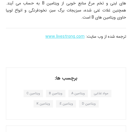
های لبنی و تخم مرغ منابع خوبی از ویتامین B به حساب می آیند.
همچنین غلات غنی شده، سبزیجات برگ سبز، نخودفرنگی و انواع لوبیا
حاوی ویتامین های B است.
ترجمه شده از وب سایت:
www.livestrong.com
برچسب ها:
مواد غذایی
ویتامین A
ویتامین B
ویتامین C
ویتامین D
ویتامین E:
ویتامین K