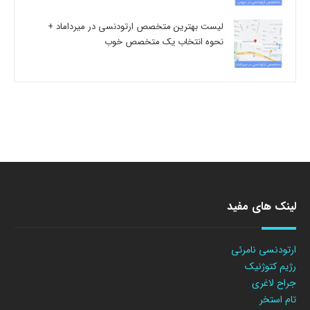
لیست بهترین متخصص ارتودنسی در میرداماد +
نحوه انتخاب یک متخصص خوب
لینک های مفید
ارتودنسی نامرئی
رژیم کتوژنیک
جراح لاغری
تام استخر