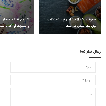
مصرف بیش از حد این 8 ماده غذایی
شیرین کننده مصنوعی
بینهایت خطرناک است
و مضرات آن کدام اس
ارسال نظر شما