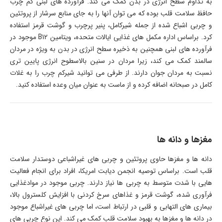
به تداوم سطح انرژی در بدن کمک می کند. فرآورده های لبنی کم چرب
حافظ سلامت قلب بوده که می توان آنها را به جای منابع سرشار از پروتئین
و چربی اشباع شده از جمله شیرکامل، پنیر پرچرب و گوشت قرمز استفاده
کرد. براساس اداره مکمل های غذایی ایالات متحده، ویتامین B12 موجود در
فرآورده های لبنی همچنین به ذخیره سطح انرژی در بدن به ویژه در مردان
سالمند کمک می کند، زیرا مردان در سنین بالاسطوح انرژی پایین تری
نسبت به مردان جوان دارند. از طرفی می توانید شیرکم چرب را به غلات
کامل در صبحانه اضافه کرده و از ماست به عنوان میان وعده استفاده کنید.
مغزها و دانه ها
دانه ها و مغزها حاوی پروتئین و چربی های غیراشباعی دوستدار سلامت
قلب است. براساس توصیه انجمن دیابت امریکا، افراد برای انجام فعالیت
هایی با شدت متوسط به چربی ها نیاز دارند. چربی موجود در موادغذایی
فرآوری شده، گوشت قرمز و غذاهای سرخ کردنی با افزایش کلسترول بالا،
بیماری های التهابی و قلبی در ارتباط است، اما چربی های غیراشباع موجود
در دانه ها و مغزها به بهبود سلامت قلب کمک می کند. این نوع چربی های