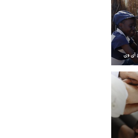
چ آی وی