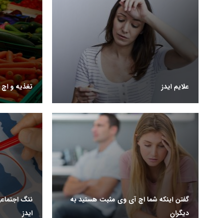
علایم ایدز
تغذیه و اچ 
گفتن اینکه شما اچ آی وی مثبت هستید به
ننگ اجتماعی
دیگران
ایدز