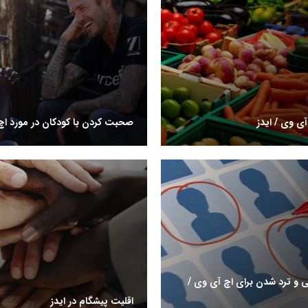
آی وی / ایدز
صحبت کردن با کودکان در مورد ا
 و ترد شدن برای اچ آی وی /
اقلیت پیشگام در ایدز