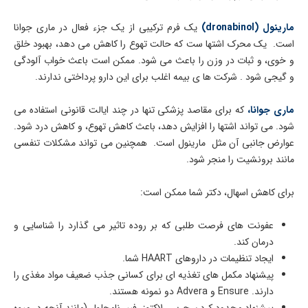
مارینول (dronabinol)
یک فرم ترکیبی از یک جزء فعال در ماری جوانا
است. یک محرک اشتها ست که حالت تهوع را کاهش می دهد، بهبود خلق
و خوی، و ثبات در وزن را باعث می شود. ممکن است باعث خواب آلودگی
و گیجی شود . شرکت ها ی بیمه اغلب برای این دارو پرداختی ندارند.
ماری جوانا،
که برای مقاصد پزشکی تنها در چند ایالت قانونی استفاده می
شود. می تواند اشتها را افزایش دهد، باعث کاهش تهوع، و کاهش درد شود.
عوارض جانبی آن مثل مارینول است. همچنین می تواند مشکلات تنفسی
مانند برونشیت را منجر شود.
برای کاهش اسهال، دکتر شما ممکن است:
عفونت های فرصت طلبی که بر روده تاثیر می گذارد را شناسایی و
درمان کند.
ایجاد تنظیمات در داروهای HAART شما.
پیشنهاد مکمل های تغذیه ای برای کسانی جذب ضعیف مواد مغذی را
دارند. Ensure و Advera دو نمونه هستند.
پیشنهاد محدود کردن چربی، لاکتوز، فیبر نامحلول (مانند آنچه در میوه