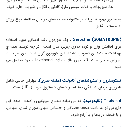
ها، سبزیجات و غلات سبوس دار)، کافئین، الکل، و شیرینی های غلیظ.
به منظور بهبود تغییرات در متابولیسم، محققان در حال مطالعه انواع روش
ها هستند. شامل:
(Serostim (SOMATROPIN
، یک هورمون رشد انسانی مورد استفاده
برای افزایش وزن و توده بدون چربی بدن است. اگر چه توسط بيمه ي
بهداشت مستمندان تصویب نشده، این هورمون گران است. این امر باعث
عوارض جانبی مانند قند خون بالا عضلات levelsand و درد مفاصل می
شود.
تستوسترون و استروئیدهای آنابولیک (عضله سازی).
عوارض جانبی شامل
ناباروری مردان، قاعدگی نامنظم، و کاهش کلسترول خوب (HDL) است.
Thalomid (تالیدومید)،
که می تواند سطوح سیتوکین را کاهش دهد. این
دارو می تواند باعث ضعف عضلانی و احساس سوزن سوزن شدن، سوزش،
و یا ضعف در پاها و یا آرنج شود.