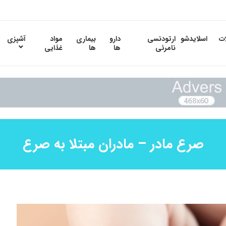
ات
اسلایدشو
ارتودنسی
دارو
بیماری
مواد
آشپزی
نامرئی
ها
ها
غذایی
صرع مادر – مادران مبتلا به صرع