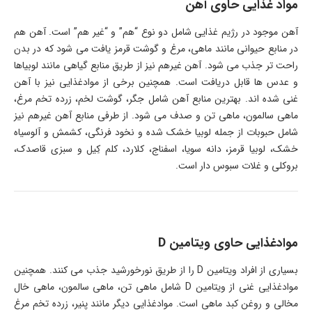
مواد غذایی حاوی آهن
آهن موجود در رژیم غذایی شامل دو نوع “هم” و “غیر هم” است. آهن هم
در منابع حیوانی مانند ماهی، مرغ و گوشت قرمز یافت می شود که در بدن
راحت تر جذب می شود. آهن غیرهم نیز از طریق منابع گیاهی مانند لوبیاها
و عدس ها قابل دریافت است. همچنین برخی از موادغذایی نیز با آهن
غنی شده اند. بهترین منابع آهن شامل جگر، گوشت لخم، زرده تخم مرغ،
ماهی سالمون، ماهی تن و صدف می شود. از طرفی منابع آهن غیرهم نیز
شامل حبوبات از جمله لوبیا خشک شده و نخود فرنگی، کشمش و آلوسیاه
خشک، لوبیا قرمز، دانه سویا، اسفناج، کلارد، کلم کِیل و سبزی قاصدک،
بروکلی و غلات سبوس دار است.
موادغذایی حاوی ویتامین D
بسیاری از افراد ویتامین D را از طریق نورخورشید جذب می کنند. همچنین
موادغذایی غنی از ویتامین D شامل ماهی تن، ماهی سالمون، ماهی خال
مخالی و روغن کبد ماهی است. موادغذایی دیگر مانند پنیر، زرده تخم مرغ