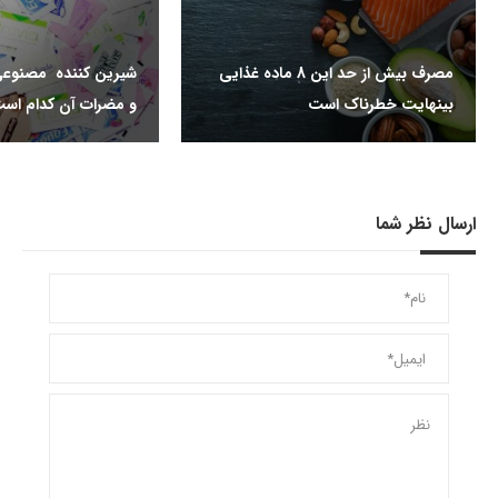
مصرف بیش از حد این 8 ماده غذایی
شیرین کننده مصنوعی
بینهایت خطرناک است
و مضرات آن کدام اس
ارسال نظر شما