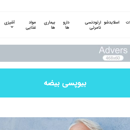
ات
اسلایدشو
ارتودنسی
دارو
بیماری
مواد
آشپزی
نامرئی
ها
ها
غذایی
بیوپسی بیضه