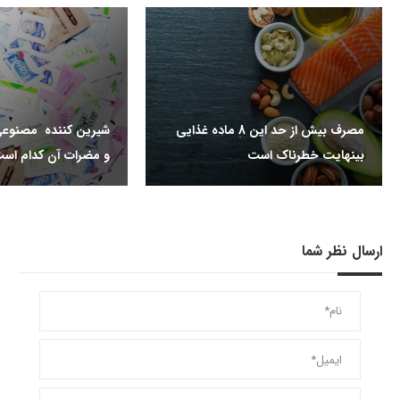
مصرف بیش از حد این 8 ماده غذایی
شیرین کننده مصنوعی
بینهایت خطرناک است
و مضرات آن کدام اس
ارسال نظر شما