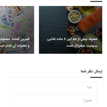
مصرف بیش از حد این 8 ماده غذایی
شیرین کننده مصنوعی
بینهایت خطرناک است
و مضرات آن کدام اس
ارسال نظر شما